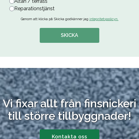
Altan / terrass
Reparationstjänst
Genom att klicka på Skicka godkänner jag
integritetspolicyn.
SKICKA
Vi fixar allt från finsnickeri
till större tillbyggnader!
Kontakta oss